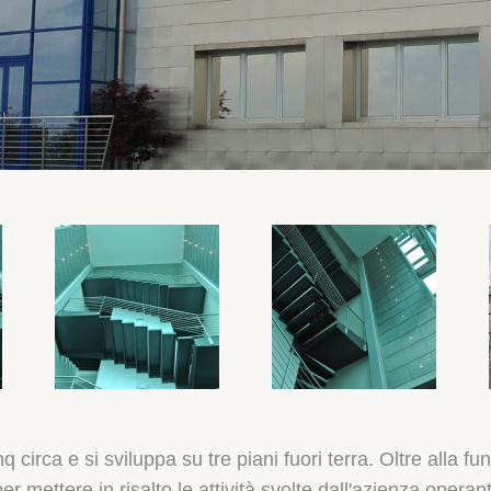
circa e si sviluppa su tre piani fuori terra. Oltre alla funz
per mettere in risalto le attività svolte dall'azienza operan